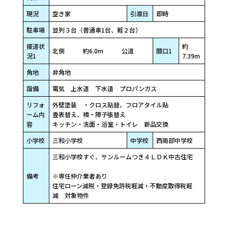
現況
空き家
引渡日
即時
駐車場
並列３台（普通車1台、軽２台）
接道状
約
北側 約6.0m 公道
間口1
況1
7.39m
角地
非角地
設備
電気 上水道 下水道 プロパンガス
リフォ
外壁塗装 ・クロス貼替、フロアタイル貼
ーム内
畳表替え、襖・障子張替え
容
キッチン・洗面・浴室・トイレ 新品交換
小学校
三和小学校
中学校
西南部中学校
三和小学校すぐ、サンルームつき４ＬＤＫ中古住宅
備考
※専任仲介業者あり
住宅ローン減税・登録免許税軽減・不動産取得税軽
減 対象物件