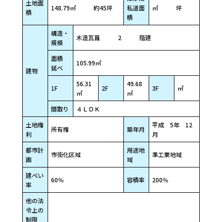
土地面
148.79㎡ 約45坪
私道面
㎡ 坪
積
積
構造・
木造瓦葺 2 階建
規模
面積
105.99㎡
延べ
建物
56.31
49.68
1F
2F
3F
㎡
㎡
㎡
間取り
４ＬＤＫ
土地権
平成 5年 12
所有権
築年月
利
月
都市計
用途地
市街化区域
準工業地域
画
域
建ぺい
60％
容積率
200％
率
他の法
令上の
制限