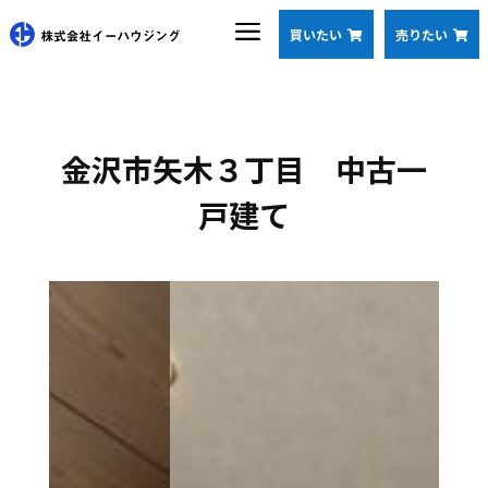
a
買いたい
売りたい


金沢市矢木３丁目 中古一
戸建て