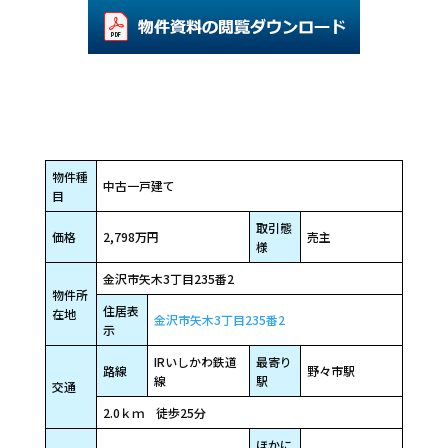
物件種
中古一戸建て
目
取引態
価格
2,798万円
売主
様
金沢市矢木3丁目235番2
物件所
住居表
在地
金沢市矢木3丁目235番2
示
IRいしかわ鉄道
最寄り
路線
野々市駅
線
駅
交通
2.0ｋｍ 徒歩25分
ほかに